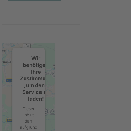
Wir
benötigen
Ihre
Zustimmung
, um den -
Service zu
laden!
Dieser
Inhalt
darf
aufgrund