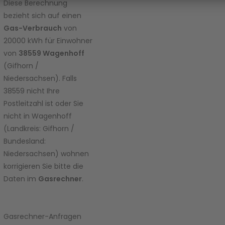
Diese Berechnung
Inhalt zur
bezieht sich auf einen
Liste der
Gas-Verbrauch
von
verwend
20000 kWh für Einwohner
eten
von
38559 Wagenhoff
Technolo
gien
(Gifhorn /
hinzuzuf
Niedersachsen). Falls
ügen.
38559 nicht Ihre
Postleitzahl ist oder Sie
powered
nicht in Wagenhoff
by
Usercent
(Landkreis: Gifhorn /
rics
Bundesland:
Consent
Niedersachsen) wohnen
Manage
korrigieren Sie bitte die
ment
Daten im
Gasrechner
.
Platform
Gasrechner-Anfragen