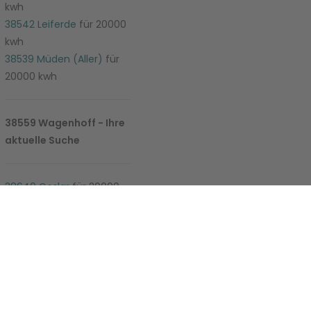
kwh
38542 Leiferde
für 20000
kwh
38539 Müden (Aller)
für
20000 kwh
38559 Wagenhoff - Ihre
aktuelle Suche
e-Einstellungen
38640 Goslar
für 20000
kwh
38667 Bad Harzburg
für
20000 kwh
38678 Clausthal-
Zellerfeld
für 20000 kwh
38685 Langelsheim
für
20000 kwh