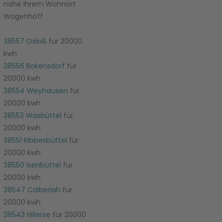
nahe Ihrem Wohnort
Wagenhoff
38557 Osloß
für 20000
kwh
38556 Bokensdorf
für
20000 kwh
38554 Weyhausen
für
20000 kwh
38553 Wasbüttel
für
20000 kwh
38551 Ribbesbüttel
für
20000 kwh
38550 Isenbüttel
für
20000 kwh
38547 Calberlah
für
20000 kwh
38543 Hillerse
für 20000