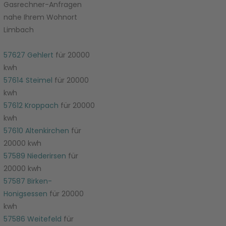
Gasrechner-Anfragen
nahe Ihrem Wohnort
Limbach
57627 Gehlert
für 20000
kwh
57614 Steimel
für 20000
kwh
57612 Kroppach
für 20000
kwh
57610 Altenkirchen
für
20000 kwh
57589 Niederirsen
für
20000 kwh
57587 Birken-
Honigsessen
für 20000
kwh
57586 Weitefeld
für