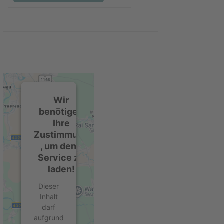
Wir
benötigen
Ihre
Zustimmung
, um den -
Service zu
laden!
Dieser
Inhalt
darf
aufgrund