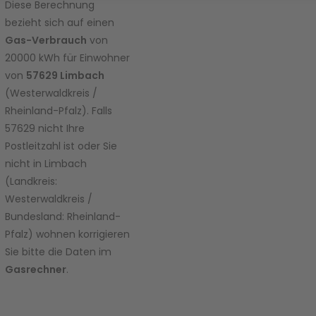
diesen
Diese Berechnung
Inhalt zur
bezieht sich auf einen
Liste der
Gas-Verbrauch
von
verwend
20000 kWh für Einwohner
eten
von
57629 Limbach
Technolo
gien
(Westerwaldkreis /
hinzuzuf
Rheinland-Pfalz). Falls
ügen.
57629 nicht Ihre
Postleitzahl ist oder Sie
powered
nicht in Limbach
by
Usercent
(Landkreis:
rics
Westerwaldkreis /
Consent
Bundesland: Rheinland-
Manage
Pfalz) wohnen korrigieren
ment
Sie bitte die Daten im
Platform
Gasrechner
.