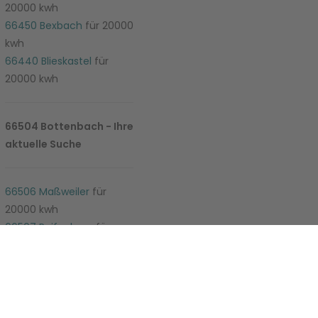
20000 kwh
66450 Bexbach
für 20000
kwh
66440 Blieskastel
für
20000 kwh
66504 Bottenbach - Ihre
aktuelle Suche
e-Einstellungen
66506 Maßweiler
für
20000 kwh
66507 Reifenberg
für
20000 kwh
66509 Rieschweiler-
Mühlbach
für 20000 kwh
66538 Neunkirchen/Saar
für 20000 kwh