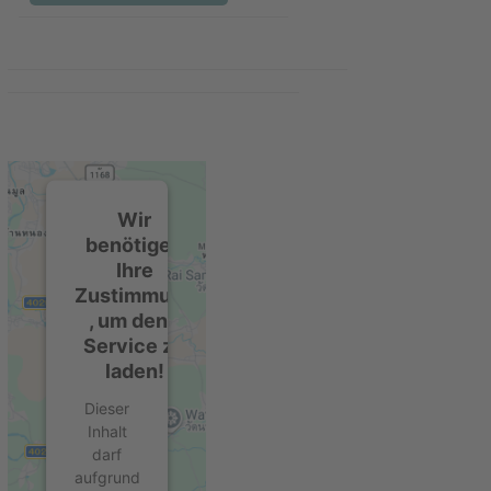
Wir
benötigen
Ihre
Zustimmung
, um den -
Service zu
laden!
Dieser
Inhalt
darf
aufgrund