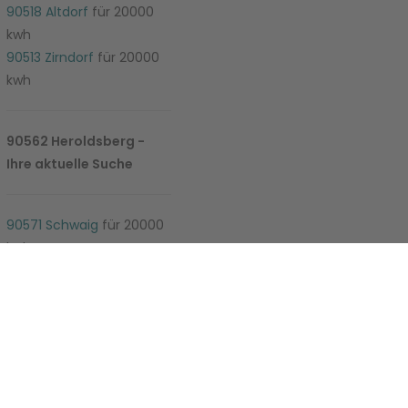
90518 Altdorf
für 20000
kwh
90513 Zirndorf
für 20000
kwh
90562 Heroldsberg -
Ihre aktuelle Suche
e-Einstellungen
90571 Schwaig
für 20000
kwh
90574 Roßtal
für 20000
kwh
90579 Langenzenn
für
20000 kwh
90584 Allersberg
für
20000 kwh
90587 Tuchenbach
für