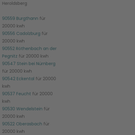
Heroldsberg
90559 Burgthann
für
20000 kwh
90556 Cadolzburg
für
20000 kwh
90552 Röthenbach an der
Pegnitz
für 20000 kwh
90547 Stein bei Nürnberg
für 20000 kwh
90542 Eckental
für 20000
kwh
90537 Feucht
für 20000
kwh
90530 Wendelstein
für
20000 kwh
90522 Oberasbach
für
20000 kwh