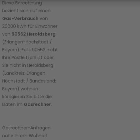
diesen
Diese Berechnung
Inhalt zur
bezieht sich auf einen
Liste der
Gas-Verbrauch
von
verwend
20000 kWh für Einwohner
eten
von
90562 Heroldsberg
Technolo
gien
(Erlangen-Höchstadt /
hinzuzuf
Bayern). Falls 90562 nicht
ügen.
Ihre Postleitzahl ist oder
Sie nicht in Heroldsberg
powered
(Landkreis: Erlangen-
by
Usercent
Höchstadt / Bundesland:
rics
Bayern) wohnen
Consent
korrigieren Sie bitte die
Manage
Daten im
Gasrechner
.
ment
Platform
Gasrechner-Anfragen
nahe Ihrem Wohnort