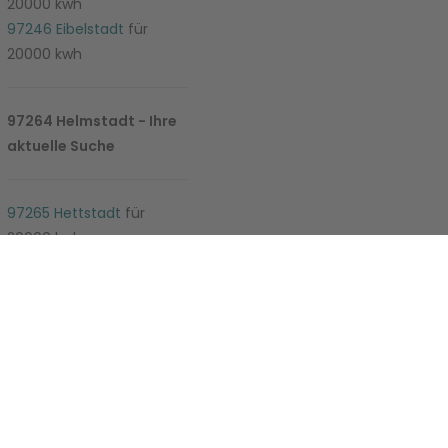
20000 kwh
97246 Eibelstadt
für
20000 kwh
97264 Helmstadt - Ihre
aktuelle Suche
e-Einstellungen
97265 Hettstadt
für
20000 kwh
97267 Himmelstadt
für
20000 kwh
97270 Kist
für 20000 kwh
97271 Kleinrinderfeld
für
20000 kwh
97273 Kürnach
für 20000
kwh
97274 Leinach
für 20000