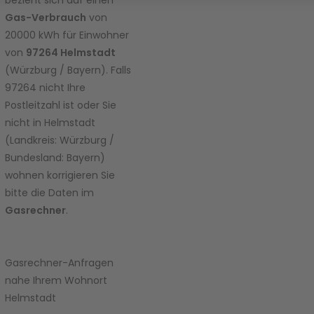
diesen
Inhalt zur
Gas-Verbrauch
von
Liste der
20000 kWh für Einwohner
verwend
von
97264 Helmstadt
eten
(Würzburg / Bayern). Falls
Technolo
97264 nicht Ihre
gien
hinzuzuf
Postleitzahl ist oder Sie
ügen.
nicht in Helmstadt
(Landkreis: Würzburg /
powered
Bundesland: Bayern)
by
wohnen korrigieren Sie
Usercent
rics
bitte die Daten im
Consent
Gasrechner
.
Manage
ment
Platform
Gasrechner-Anfragen
nahe Ihrem Wohnort
Helmstadt