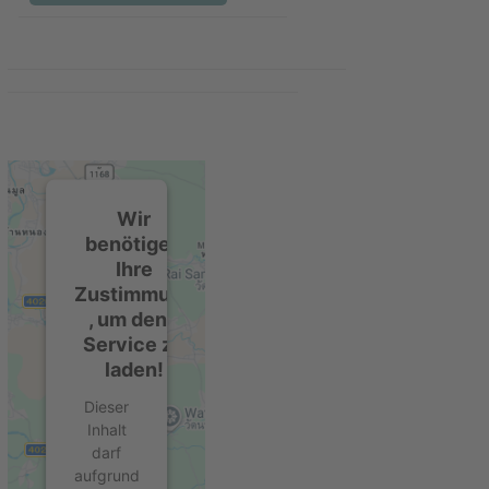
Wir
benötigen
Ihre
Zustimmung
, um den -
Service zu
laden!
Dieser
Inhalt
darf
aufgrund