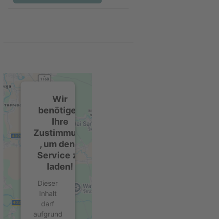
Wir
benötigen
Ihre
Zustimmung
, um den -
Service zu
laden!
Dieser
Inhalt
darf
aufgrund