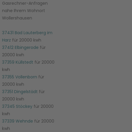
Gasrechner-Anfragen
nahe Ihrem Wohnort
Wollershausen
37431 Bad Lauterberg im
Harz
für 20000 kwh
37412 Elbingerode
für
20000 kwh
37359 Küllstedt
für 20000
kwh
37355 Vollenborn
für
20000 kwh
37351 Dingelstädt
für
20000 kwh
37345 Stöckey
für 20000
kwh
37339 Wehnde
für 20000
kwh