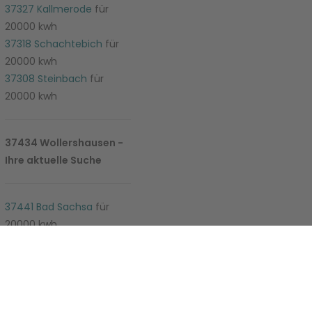
37327 Kallmerode
für
20000 kwh
37318 Schachtebich
für
20000 kwh
37308 Steinbach
für
20000 kwh
37434 Wollershausen -
Ihre aktuelle Suche
e-Einstellungen
37441 Bad Sachsa
für
20000 kwh
37444 Sankt
Andreasberg
für 20000
kwh
37445 Walkenried
für
20000 kwh