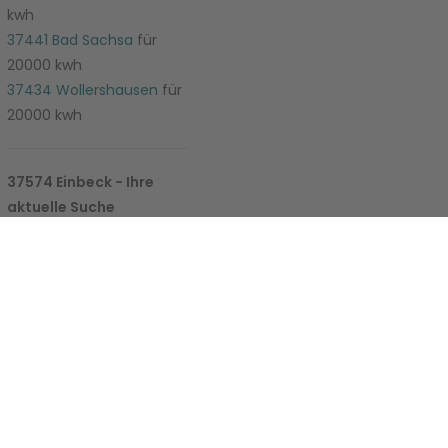
kwh
37441 Bad Sachsa
für
20000 kwh
37434 Wollershausen
für
20000 kwh
e-Einstellungen
37574 Einbeck - Ihre
aktuelle Suche
37581 Bad Gandersheim
für 20000 kwh
37586 Dassel
für 20000
kwh
37589 Kalefeld
für 20000
kwh
37603 Holzminden
für