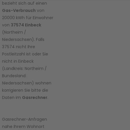
bezieht sich auf einen
diesen
Inhalt zur
Gas-Verbrauch
von
Liste der
20000 kWh für Einwohner
verwend
von
37574 Einbeck
eten
(Northeim /
Technolo
Niedersachsen). Falls
gien
hinzuzuf
37574 nicht Ihre
ügen.
Postleitzahl ist oder Sie
nicht in Einbeck
powered
(Landkreis: Northeim /
by
Bundesland:
Usercent
rics
Niedersachsen) wohnen
Consent
korrigieren Sie bitte die
Manage
Daten im
Gasrechner
.
ment
Platform
Gasrechner-Anfragen
nahe Ihrem Wohnort