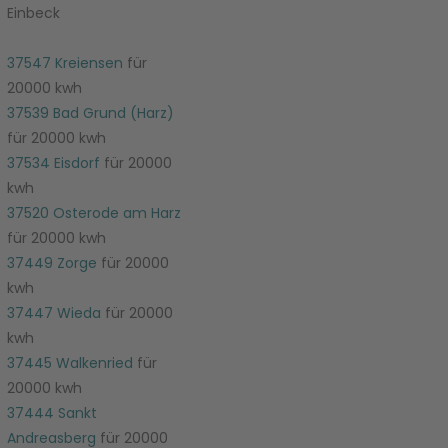
Einbeck
37547 Kreiensen
für
20000 kwh
37539 Bad Grund (Harz)
für 20000 kwh
37534 Eisdorf
für 20000
kwh
37520 Osterode am Harz
für 20000 kwh
37449 Zorge
für 20000
kwh
37447 Wieda
für 20000
kwh
37445 Walkenried
für
20000 kwh
37444 Sankt
Andreasberg
für 20000