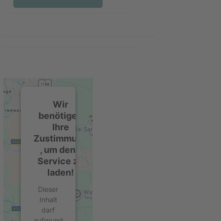
Wir
benötigen
Ihre
Zustimmung
, um den -
Service zu
laden!
Dieser
Inhalt
darf
aufgrund