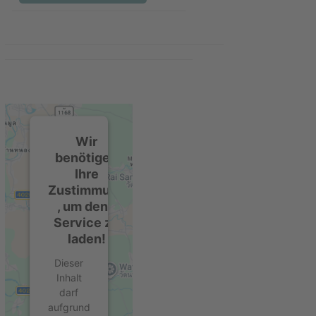
Wir
benötigen
Ihre
Zustimmung
, um den -
Service zu
laden!
Dieser
Inhalt
darf
aufgrund