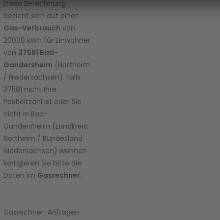
diesen
Diese Berechnung
Inhalt zur
bezieht sich auf einen
Liste der
Gas-Verbrauch
von
verwend
20000 kWh für Einwohner
eten
von
37581 Bad-
Technolo
gien
Gandersheim
(Northeim
hinzuzuf
/ Niedersachsen). Falls
ügen.
37581 nicht Ihre
Postleitzahl ist oder Sie
powered
nicht in Bad-
by
Usercent
Gandersheim (Landkreis:
rics
Northeim / Bundesland:
Consent
Niedersachsen) wohnen
Manage
korrigieren Sie bitte die
ment
Daten im
Gasrechner
.
Platform
Gasrechner-Anfragen