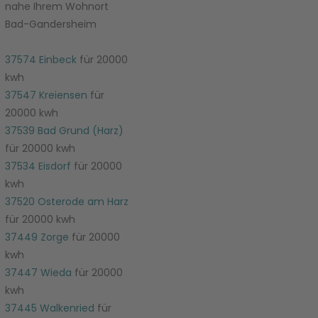
nahe Ihrem Wohnort
Bad-Gandersheim
37574 Einbeck
für 20000
kwh
37547 Kreiensen
für
20000 kwh
37539 Bad Grund (Harz)
für 20000 kwh
37534 Eisdorf
für 20000
kwh
37520 Osterode am Harz
für 20000 kwh
37449 Zorge
für 20000
kwh
37447 Wieda
für 20000
kwh
37445 Walkenried
für