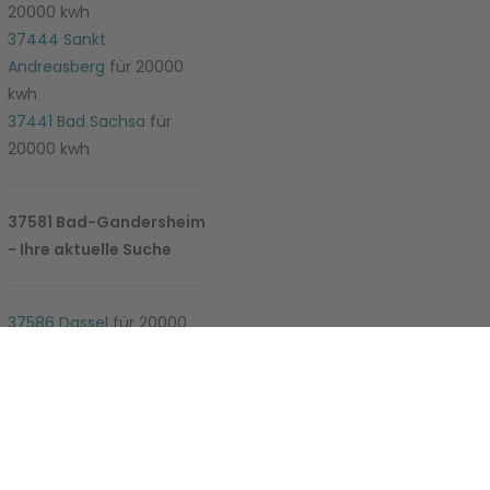
20000 kwh
37444 Sankt
Andreasberg
für 20000
kwh
37441 Bad Sachsa
für
20000 kwh
37581 Bad-Gandersheim
- Ihre aktuelle Suche
e-Einstellungen
37586 Dassel
für 20000
kwh
37589 Kalefeld
für 20000
kwh
37603 Holzminden
für
20000 kwh
37619 Kirchbrak
für 20000