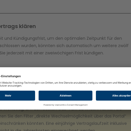
rtrags klären
eit und Kündigungsfrist, um den optimalen Zeitpunkt für den
geschlossen wurden, könnten sich automatisch um weitere zwölf
e jederzeit mit einer zweiwöchigen Frist kündigen.
srechner!
hes Werkzeug, um den besten Gas-Tarif zu finden. Achten Sie
en Sie den Filter „direkte Wechselmöglichkeit über das Portal“
inschränken könnten. Eine einjährige Vertragslaufzeit inklusive
 nicht in die Jahreskosten eingerechnet werden.