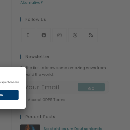
Alternative?
Follow Us
Newsletter
Be the first to know some amazing news from
around the world.
GO
Accept GDPR Terms
Recent Posts
So steht es um Deutschlands