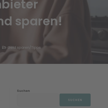
nbieter
nd sparen!
Geld sparen
/
Tipps
Suchen
SUCHEN