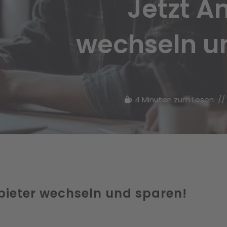
Jetzt A
wechseln u
4 Minuten zum Lesen
bieter wechseln und sparen!