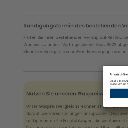
Kündigungstermin des bestehenden Ve
Prüfen Sie Ihren bestehenden Vertrag auf Restlaufz
Wechsel zu finden. Verträge, die vor März 2022 ab
Monate verlängern. In der Grundversorgung können Si
Nutzen Sie unseren Gaspreisvergleich
Unser
Gaspreisvergleichsrechner
ist ein nützlic
darauf, die Voreinstellungen anzupassen: Deaktivier
und ignorieren Sie Empfehlungen, die die Auswahl e
Preisgarantie ist empfehlenswert, und Boni sollten